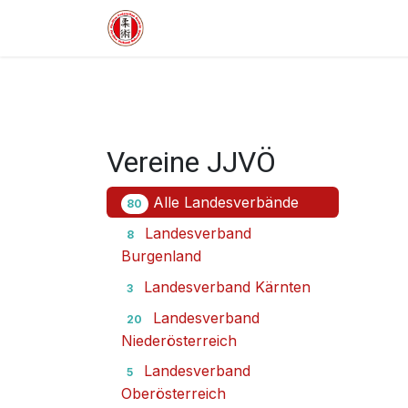
Zum Inhalt springen
HOME
VERBAND
WETTKA
Vereine JJVÖ
Alle Landesverbände
80
Landesverband
8
Burgenland
Landesverband Kärnten
3
Landesverband
20
Niederösterreich
Landesverband
5
Oberösterreich