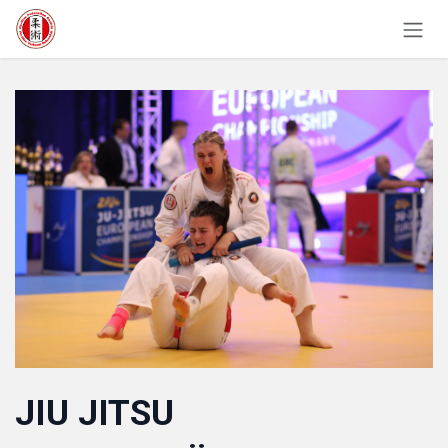
Zum Inhalt springen
JIU JITSU