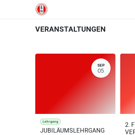
Zum Inhalt springen
HOME
VERBAND
WETTKA
VERANSTALTUNGEN
SEP
05
Lehrgang
2. 
JUBILÄUMSLEHRGANG
VE