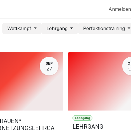
MPF
NEWS
EVENTS
SERVICE
Anmelden
Wettkampf
Lehrgang
Perfektionstraining
SEP
O
27
Lehrgang
FRAUEN*
LEHRGANG
RNETZUNGSLEHRGA