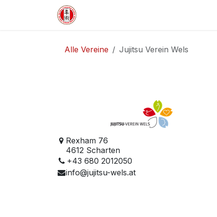
Zum Inhalt springen
HOME
VERBAND
WETTKA
Alle Vereine
Jujitsu Verein Wels
Rexham 76
4612 Scharten
+43 680 2012050
info@jujitsu-wels.at