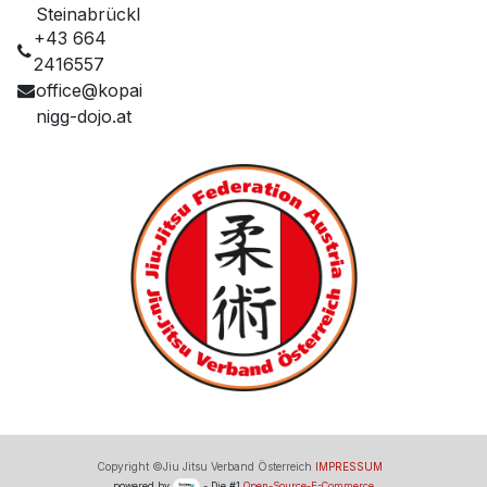
Steinabrückl
+43 664
2416557
office@kopai
nigg-dojo.at
Copyright ©Jiu Jitsu Verband Österreich
IMPRESSUM
powered by
- Die #1
Open-Source-E-Commerce