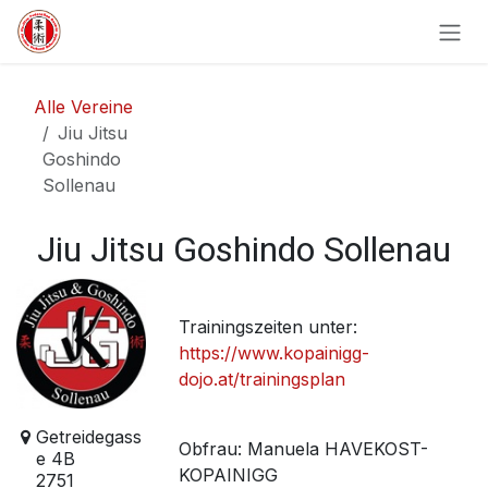
Zum Inhalt springen
Alle Vereine
Jiu Jitsu
Goshindo
Sollenau
Jiu Jitsu Goshindo Sollenau
Trainingszeiten unter:
https://www.kopainigg-
dojo.at/trainingsplan
Getreidegass
Obfrau
:
Manuela HAVEKOST-
e 4B
KOPAINIGG
2751