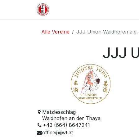
Zum Inhalt springen
HOME
VERBAND
WETTKA
Alle Vereine
JJJ Union Waidhofen a.d.
JJJ U
Matzlesschlag
Waidhofen an der Thaya
+43 (664) 8647241
office@jjwt.at