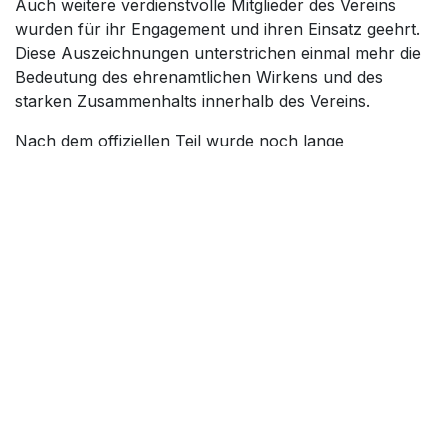
Auch weitere verdienstvolle Mitglieder des Vereins
wurden für ihr Engagement und ihren Einsatz geehrt.
Diese Auszeichnungen unterstrichen einmal mehr die
Bedeutung des ehrenamtlichen Wirkens und des
starken Zusammenhalts innerhalb des Vereins.
Nach dem offiziellen Teil wurde noch lange
gemeinsam gefeiert. In geselliger Runde wurden
Erinnerungen ausgetauscht, auf die vergangenen 30
Jahre zurückgeblickt und voller Zuversicht auf die
Zukunft des Dojo Kopainigg angestoßen.
Der Vereins Vorstand bedankt sich bei allen Gästen,
Unterstützern und Mitgliedern, die dieses Jubiläum zu
einem unvergesslichen Ereignis gemacht haben. Auf
viele weitere erfolgreiche Jahre im Zeichen von Sport,
Gemeinschaft und Freundschaft.