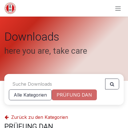
Zum Inhalt springen
Downloads
here you are, take care
Alle Kategorien
PRÜFUNG DAN
Zurück zu den Kategorien
PRÜFUNG DAN